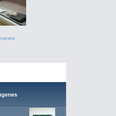
mografos
ágenes