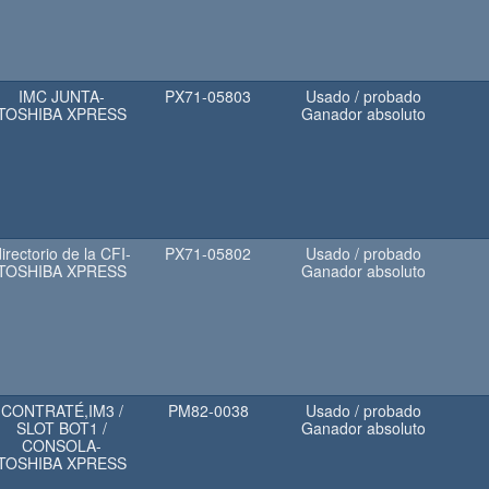
IMC JUNTA-
PX71-05803
Usado / probado
TOSHIBA XPRESS
Ganador absoluto
irectorio de la CFI-
PX71-05802
Usado / probado
TOSHIBA XPRESS
Ganador absoluto
CONTRATÉ,IM3 /
PM82-0038
Usado / probado
SLOT BOT1 /
Ganador absoluto
CONSOLA-
TOSHIBA XPRESS