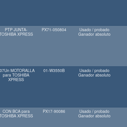
PTP JUNTA-
PX71-050804
Usado / probado
TOSHIBA XPRESS
Ganador absoluto
07Un MOTORALLA
01-W3550B
Usado / probado
para TOSHIBA
Ganador absoluto
XPRESS
CON BCA para
PX17-90086
Usado / probado
TOSHIBA XPRESS
Ganador absoluto