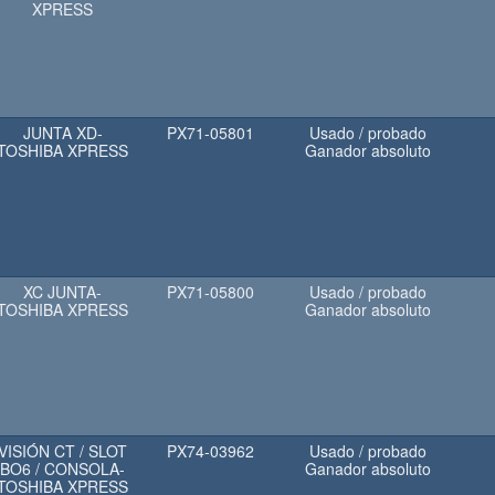
XPRESS
JUNTA XD-
PX71-05801
Usado / probado
TOSHIBA XPRESS
Ganador absoluto
XC JUNTA-
PX71-05800
Usado / probado
TOSHIBA XPRESS
Ganador absoluto
VISIÓN CT / SLOT
PX74-03962
Usado / probado
BO6 / CONSOLA-
Ganador absoluto
TOSHIBA XPRESS