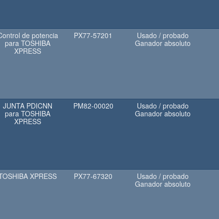
Control de potencia
PX77-57201
Usado / probado
para TOSHIBA
Ganador absoluto
XPRESS
JUNTA PDICNN
PM82-00020
Usado / probado
para TOSHIBA
Ganador absoluto
XPRESS
TOSHIBA XPRESS
PX77-67320
Usado / probado
Ganador absoluto