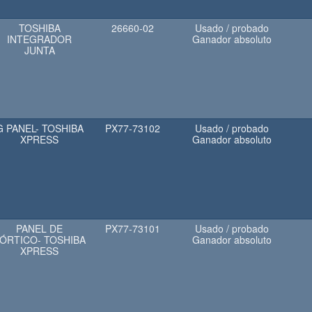
TOSHIBA
26660-02
Usado / probado
INTEGRADOR
Ganador absoluto
JUNTA
G PANEL- TOSHIBA
PX77-73102
Usado / probado
XPRESS
Ganador absoluto
PANEL DE
PX77-73101
Usado / probado
ÓRTICO- TOSHIBA
Ganador absoluto
XPRESS