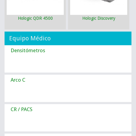
Hologic QDR 4500
Hologic Discovery
Equipo Médico
Densitómetros
Arco C
CR / PACS