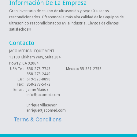
Información De La Empresa
Gran inventario de equipo de ultrasonido y rayos X usados
reacondicionados. Ofrecemos la más alta calidad de los equipos de
ultrasonido ​​reacondicionados en la industria. Cientos de clientes
satisfechos!!!
Contacto
JACO MEDICAL EQUIPMENT
13100 Kirkham Way, Suite 204
Poway, CA 92064
USA Tel:
858-278-7743
Mexico
: 55-351-2758
858-278-2440
Cel:
619-520-8890
Fax:
858-278-5472
Email:
Jaime Muñoz
info@jacomed.com
Enrique Villaseñor
enrique@jacomed.com
Terms & Conditions