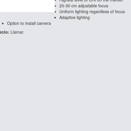
20-30 cm
adjustable focus
U
niform lighting
regardless of
focus
Adaptive
lighting
Option to
install
c
amera
ecio:
Llamar.