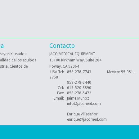
sa
Contacto
 rayos X usados
JACO MEDICAL EQUIPMENT
alidad de los equipos
13100 Kirkham Way, Suite 204
stria. Cientos de
Poway, CA 92064
USA Tel:
858-278-7743
Mexico
: 55-351-
2758
858-278-2440
Cel:
619-520-8890
Fax:
858-278-5472
Email:
Jaime Muñoz
info@jacomed.com
Enrique Villaseñor
enrique@jacomed.com