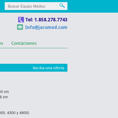
Tel: 1.858.278.7743
Info@jacomed.com
es
Contáctenos
Reciba una oferta
50
cm
6
cm
800,
4300
y
4800
)