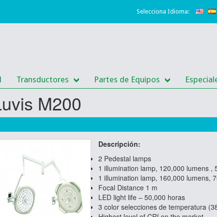
Selecciona Idioma:
l
Transductores
Partes de Equipos
Especial
Luvis M200
Descripción:
2 Pedestal
lamps
1 illumination lamp,
120,000 lumens
,
1
illumination lamp,
160,000
lumens,
7
Focal
Distance
1 m
LED
light
life
–
50,000
horas
3
color
selecciones de temperatura (
3
Highest
level of
CRI
on the market