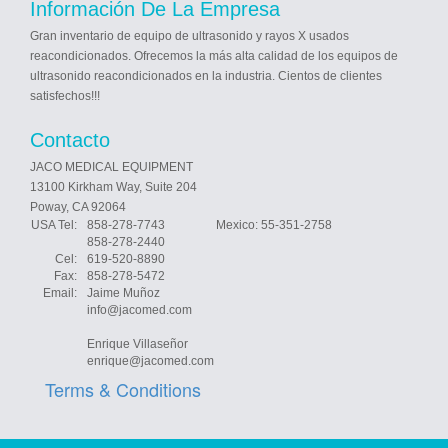
Información De La Empresa
Gran inventario de equipo de ultrasonido y rayos X usados
reacondicionados. Ofrecemos la más alta calidad de los equipos de
ultrasonido ​​reacondicionados en la industria. Cientos de clientes
satisfechos!!!
Contacto
JACO MEDICAL EQUIPMENT
13100 Kirkham Way, Suite 204
Poway, CA 92064
USA Tel:
858-278-7743
Mexico
: 55-351-2758
858-278-2440
Cel:
619-520-8890
Fax:
858-278-5472
Email:
Jaime Muñoz
info@jacomed.com
Enrique Villaseñor
enrique@jacomed.com
Terms & Conditions